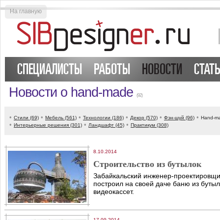
На главную
СПЕЦИАЛИСТЫ
РАБОТЫ
НОВОСТИ
СТАТ
Новости о hand-made
(92)
•
•
•
•
•
•
Стили (69)
Мебель (561)
Технологии (186)
Декор (570)
Фэн-шуй (96)
Hand-ma
•
•
•
Интерьерные решения (301)
Ландшафт (45)
Практикум (308)
8.10.2014
Строительство из бутылок
Забайкальский инженер-проектировщи
построил на своей даче баню из бутыл
видеокассет.
17.09.2014