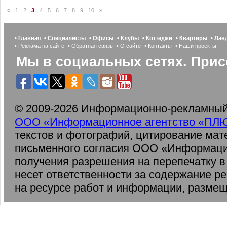
«
1
2
3
4
5
6
7
8
9
10
»
• Главная
• Специалисты
• Офисы
• Клубы
• Коттеджи
• Квартиры
• Ла
• Реклама на сайте
• Обратная связь
• О сайте
• Контакты
• Наши проекты
Мы в социальных сетях. Прис
© 2009-2026 Информационно-рекламный 
ООО «Информационное агентство «ПЛ
текстов и фотографий, цитирование мат
письменного согласия ООО «Информаци
получения разрешения на перепечатку 
несет ответственности за содержание р
на ресурсе работ и информации, разме