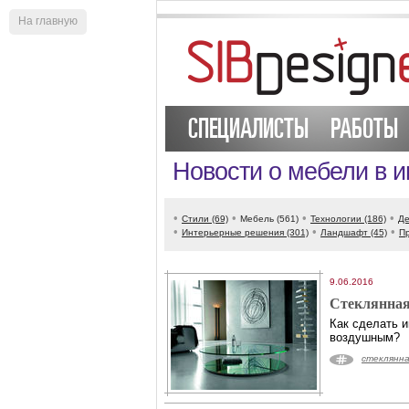
На главную
СПЕЦИАЛИСТЫ
РАБОТЫ
Новости о мебели в 
•
•
•
•
Стили (69)
Мебель (561)
Технологии (186)
Де
•
•
•
Интерьерные решения (301)
Ландшафт (45)
Пр
9.06.2016
Стеклянная
Как сделать 
воздушным?
стеклянна