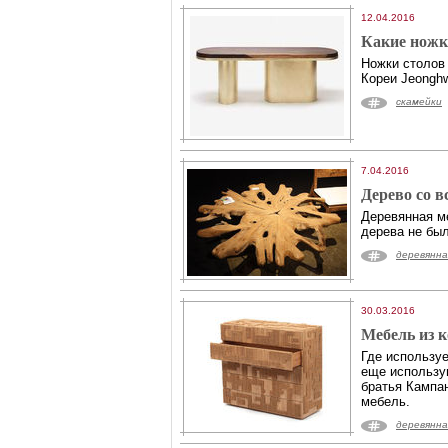
12.04.2016
Какие ножк
Ножки столов 
Кореи Jeongh
скамейки
7.04.2016
Дерево со в
Деревянная ме
дерева не был
деревянна
30.03.2016
Мебель из к
Где используе
еще использу
братья Кампа
мебель.
деревянна