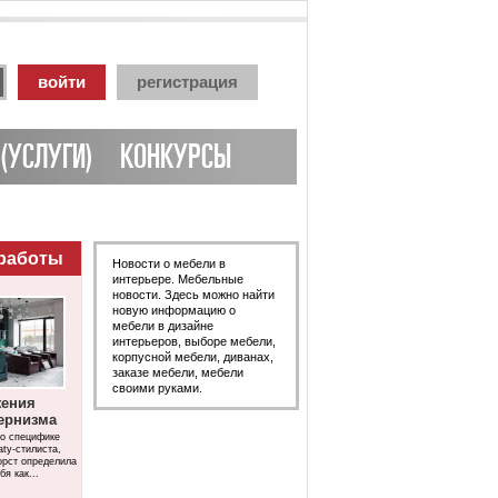
войти
регистрация
(УСЛУГИ)
КОНКУРСЫ
работы
Новости о мебели в
интерьере. Мебельные
новости. Здесь можно найти
новую информацию о
мебели в дизайне
интерьеров, выборе мебели,
корпусной мебели, диванах,
заказе мебели, мебели
своими руками.
жения
ернизма
о специфике
ty-стилиста,
орст определила
бя как...