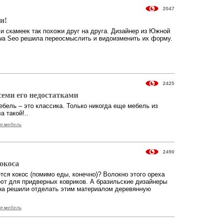
2047
и!
и скамеек так похожи друг на друга. Дизайнер из Южной
wa Seo решила переосмыслить и видоизменить их форму.
2425
семи его недостатками
бель – это классика. Только никогда еще мебель из
а такой!..
я мебель
2490
окоса
тся кокос (помимо еды, конечно)? Волокно этого ореха
ют для придверных ковриков. А бразильские дизайнеры
на решили отделать этим материалом деревянную
я мебель