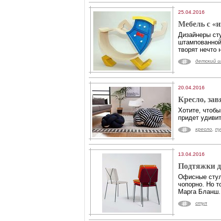
25.04.2016
Мебель с «
Дизайнеры сту
штампованной
творят нечто
детский 
20.04.2016
Кресло, зав
Хотите, чтоб
придет удивит
кресло
,
п
13.04.2016
Подтяжки д
Офисные стул
чопорно. Но 
Марга Бланш.
стул