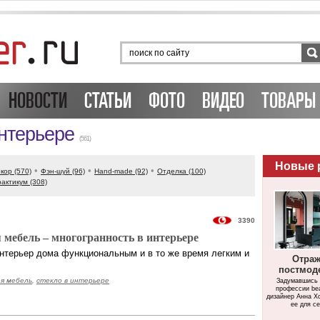
НОВОСТИ
СТАТЬИ
ФОТО
ВИДЕО
ТОВАРЫ 
интерьере
(561)
Новые 
•
•
•
кор (570)
Фэн-шуй (96)
Hand-made (92)
Отделка (100)
актикум (308)
3390
 мебель – многогранность в интерьере
интерьер дома функциональным и в то же время легким и
Отра
постмод
я мебель
,
стекло в интерьере
Задумавшись 
профессии bea
дизайнер Анна Х
ее для се