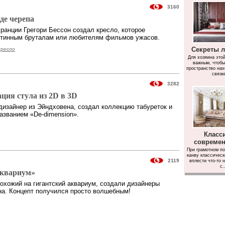
3160
де черепа
ранции Грегори Бессон создал кресло, которое
стинным бруталам или любителям фильмов ужасов.
Секреты 
кресло
Для хозяина это
важным, чтоб
пространство нах
связке
3282
ция стула из 2D в 3D
 дизайнер из Эйндховена, создал коллекцию табуреток и
азванием «De-dimension».
Класс
совреме
При грамотном по
канву классическ
2119
вплести что-то 
с..
Аквариум»
похожий на гигантский аквариум, создали дизайнеры
на. Концепт получился просто волшебным!