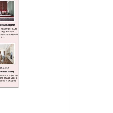
левитации
й квартиры было
ы окружающее
одилось в одной
 с...
ика на
нный лад
дходе в строгую
ого стиля можно
новое и сладить
.