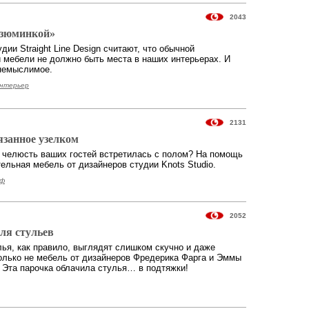
2043
изюминкой»
дии Straight Line Design считают, что обычной
 мебели не должно быть места в наших интерьерах. И
 немыслимое.
интерьер
2131
язанное узелком
ы челюсть ваших гостей встретилась с полом? На помощь
ельная мебель от дизайнеров студии Knots Studio.
уф
2052
ля стульев
ья, как правило, выглядят слишком скучно и даже
только не мебель от дизайнеров Фредерика Фарга и Эммы
 Эта парочка облачила стулья… в подтяжки!