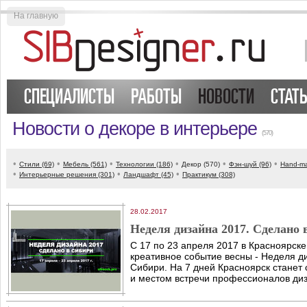
На главную
СПЕЦИАЛИСТЫ
РАБОТЫ
НОВОСТИ
СТАТ
Новости о декоре в интерьере
(570)
•
•
•
•
•
•
Стили (69)
Мебель (561)
Технологии (186)
Декор (570)
Фэн-шуй (96)
Hand-ma
•
•
•
Интерьерные решения (301)
Ландшафт (45)
Практикум (308)
28.02.2017
Неделя дизайна 2017. Сделано 
C 17 по 23 апреля 2017 в Красноярске
креативное событие весны - Неделя д
Сибири. На 7 дней Красноярск станет
и местом встречи профессионалов диз