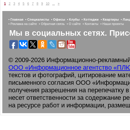
1
2
3
4
5
6
7
8
9
10
...
»
• Главная
• Специалисты
• Офисы
• Клубы
• Коттеджи
• Квартиры
• Ла
• Реклама на сайте
• Обратная связь
• О сайте
• Контакты
• Наши проекты
Мы в социальных сетях. Прис
© 2009-2026 Информационно-рекламный 
ООО «Информационное агентство «ПЛ
текстов и фотографий, цитирование мат
письменного согласия ООО «Информаци
получения разрешения на перепечатку 
несет ответственности за содержание р
на ресурсе работ и информации, разме