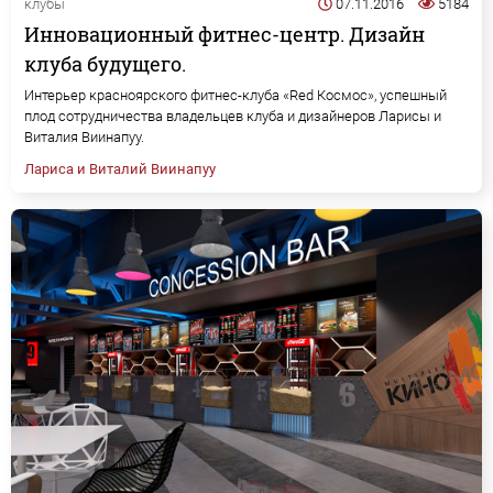
клубы
07.11.2016
5184
Инновационный фитнес-центр. Дизайн
клуба будущего.
Интерьер красноярского фитнес-клуба «Red Космос», успешный
плод сотрудничества владельцев клуба и дизайнеров Ларисы и
Виталия Виинапуу.
Лариса и Виталий Виинапуу