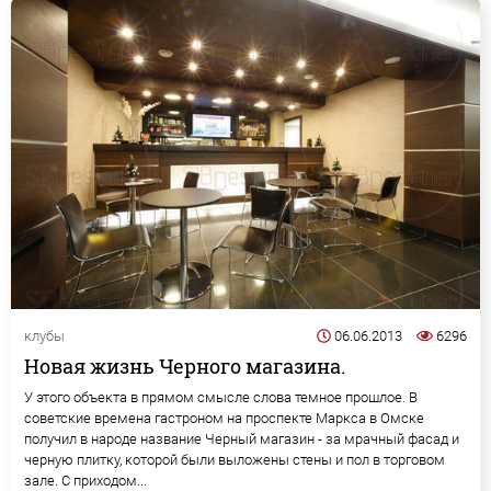
клубы
06.06.2013
6296
Новая жизнь Черного магазина.
У этого объекта в прямом смысле слова темное прошлое. В
советские времена гастроном на проспекте Маркса в Омске
получил в народе название Черный магазин - за мрачный фасад и
черную плитку, которой были выложены стены и пол в торговом
зале. С приходом...