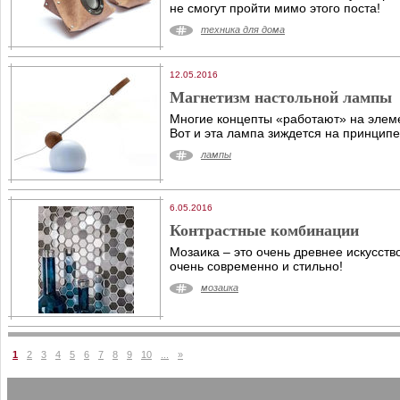
не смогут пройти мимо этого поста!
техника для дома
12.05.2016
Магнетизм настольной лампы
Многие концепты «работают» на элем
Вот и эта лампа зиждется на принципе
лампы
6.05.2016
Контрастные комбинации
Мозаика – это очень древнее искусств
очень современно и стильно!
мозаика
1
2
3
4
5
6
7
8
9
10
...
»