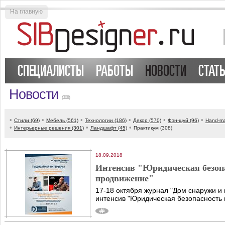
На главную
СПЕЦИАЛИСТЫ
РАБОТЫ
НОВОСТИ
СТАТ
Новости
(308)
•
•
•
•
•
•
Стили (69)
Мебель (561)
Технологии (186)
Декор (570)
Фэн-шуй (96)
Hand-ma
•
•
•
Интерьерные решения (301)
Ландшафт (45)
Практикум (308)
18.09.2018
Интенсив "Юридическая безоп
продвижение"
17-18 октября журнал "Дом снаружи и 
интенсив "Юридическая безопасность 