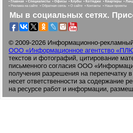
• Главная
• Специалисты
• Офисы
• Клубы
• Коттеджи
• Квартиры
• Ла
• Реклама на сайте
• Обратная связь
• О сайте
• Контакты
• Наши проекты
Мы в социальных сетях. Прис
© 2009-2026 Информационно-рекламный 
ООО «Информационное агентство «ПЛ
текстов и фотографий, цитирование мат
письменного согласия ООО «Информаци
получения разрешения на перепечатку 
несет ответственности за содержание р
на ресурсе работ и информации, разме