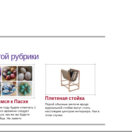
той рубрики
Плетеная стойка
мся к Пасхе
Порой обычные мелочи вроде
ом году будем отмечать 1
журнальной стойки могут стать
ого времени следует
настоящим центром интерьера. Как в
ся, как же вы будете
этом случае.
йца. На заметк