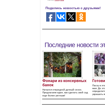
Поделись новостью с друзьями!
Последние новости э
Фонари из консервных
Готови
банок
Пасху в эт
мая. До эт
Начался очередной дачный сезон.
определить
Предлагаем идеи, как сделать свой сад
украшать я
еще более уютным!