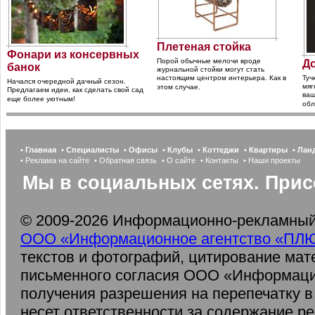
Плетеная стойка
Фонари из консервных
Порой обычные мелочи вроде
Д
банок
журнальной стойки могут стать
настоящим центром интерьера. Как в
Туч
Начался очередной дачный сезон.
мяг
этом случае.
Предлагаем идеи, как сделать свой сад
ваш
еще более уютным!
обл
• Главная
• Специалисты
• Офисы
• Клубы
• Коттеджи
• Квартиры
• Ла
• Реклама на сайте
• Обратная связь
• О сайте
• Контакты
• Наши проекты
Мы в социальных сетях. Прис
© 2009-2026 Информационно-рекламный 
ООО «Информационное агентство «ПЛ
текстов и фотографий, цитирование мат
письменного согласия ООО «Информаци
получения разрешения на перепечатку 
несет ответственности за содержание р