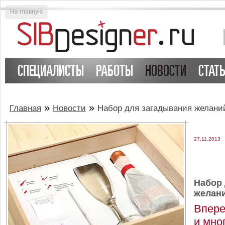
На главную
СПЕЦИАЛИСТЫ
РАБОТЫ
НОВОСТИ
СТАТ
»
»
Главная
Новости
Набор для загадывания желани
27.11.2013
Набор 
желан
Впере
и мно