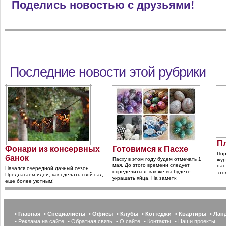
Поделись новостью с друзьями!
Последние новости этой рубрики
Пл
Фонари из консервных
Готовимся к Пасхе
Пор
банок
Пасху в этом году будем отмечать 1
жур
мая. До этого времени следует
нас
Начался очередной дачный сезон.
определиться, как же вы будете
это
Предлагаем идеи, как сделать свой сад
украшать яйца. На заметк
еще более уютным!
• Главная
• Специалисты
• Офисы
• Клубы
• Коттеджи
• Квартиры
• Ла
• Реклама на сайте
• Обратная связь
• О сайте
• Контакты
• Наши проекты