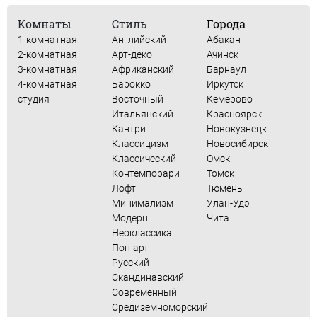
Комнаты
Стиль
Города
1-комнатная
Английский
Абакан
2-комнатная
Арт-деко
Ачинск
3-комнатная
Африканский
Барнаул
4-комнатная
Барокко
Иркутск
студия
Восточный
Кемерово
Итальянский
Красноярск
Кантри
Новокузнецк
Классицизм
Новосибирск
Классический
Омск
Контемпорари
Томск
Лофт
Тюмень
Минимализм
Улан-Удэ
Модерн
Чита
Неоклассика
Поп-арт
Русский
Скандинавский
Современный
Средиземноморский