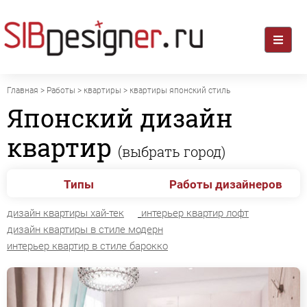
Главная
>
Работы
>
квартиры
> квартиры японский стиль
Японский дизайн
квартир
(выбрать город)
Типы
Работы дизайнеров
дизайн квартиры хай-тек
интерьер квартир лофт
дизайн квартиры в стиле модерн
интерьер квартир в стиле барокко