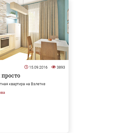
15.09.2016
3893
 просто
ная квартира на Взлетке
ова