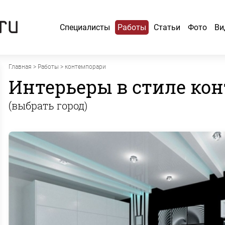
Специалисты
Работы
Статьи
Фото
Ви
Главная
>
Работы
> контемпорари
Интерьеры в стиле ко
(выбрать город)