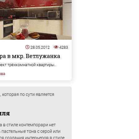
28.05.2012
4283
ра в мкр. Ветлужанка
ект трёхкомнатной квартиры.
ова
, которая по сути является
иля
а в стиле контемпорари нет
 пастельные тона с серой или
я создания интерьеров в стиле