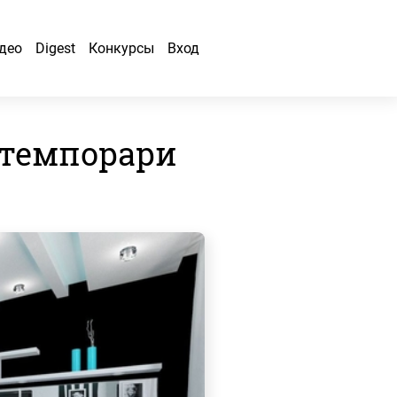
део
Digest
Конкурсы
Вход
нтемпорари