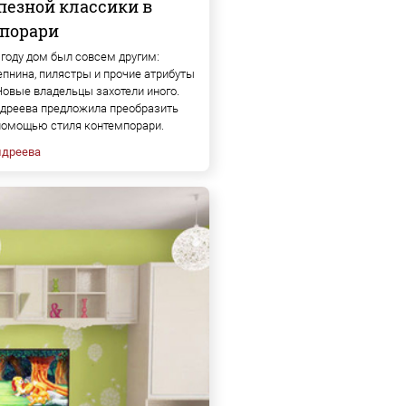
пезной классики в
порари
году дом был совсем другим:
епнина, пилястры и прочие атрибуты
Новые владельцы захотели иного.
дреева предложила преобразить
помощью стиля контемпорари.
ндреева