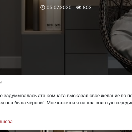
05.07.2020
803
ы
го задумывалась эта комната высказал своё желание по п
обы она была чёрной". Мне кажется я нашла золотую сере
ишева