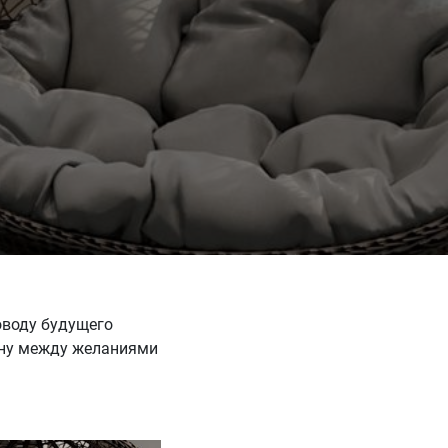
оводу будущего
дину между желаниями