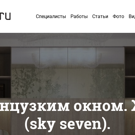
Специалисты
Работы
Статьи
Фото
Ви
анцузким окном. 
(sky seven).