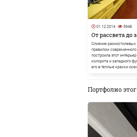
01.12.2014
5948
От рассвета до 
Слияние разностилевых
правилом современного 
построила этот интерьер
колорита и западного ф
его в теплые краски осен
Портфолио этог