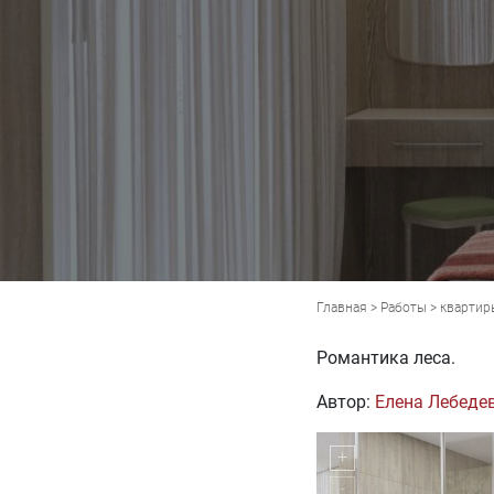
Главная
>
Работы
>
квартир
Романтика леса.
Автор:
Елена Лебеде