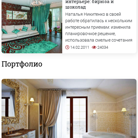
интерьере: бирюза и
шоколад
Наталья Никитенко в своей
работе обратилась к нескольким
интересным приемам: изменила
планировочное решение,
использовала смелые сочетания
цветов в интерьере и необычные
14.02.2011
24034
декоративные элементы. – в
общем, сделала все, чтобы...
Портфолио