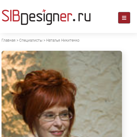
Главная
>
Специалисты
> Наталья
Никитенко