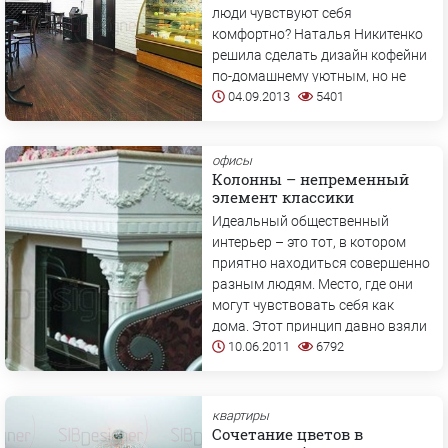
люди чувствуют себя
комфортно? Наталья Никитенко
решила сделать дизайн кофейни
по-домашнему уютным, но не
слишком простым. Наоборот,
04.09.2013
5401
она добавила торжественных
ноток, не уходя...
офисы
Колонны – непременный
элемент классики
Идеальный общественный
интерьер – это тот, в котором
приятно находиться совершенно
разным людям. Место, где они
могут чувствовать себя как
дома. Этот принцип давно взяли
на вооружение создатели
10.06.2011
6792
ресторанов, кафе и бутиков.
Зато...
квартиры
Сочетание цветов в