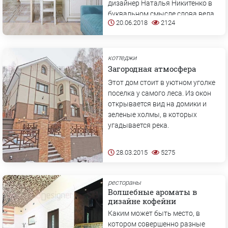
дизайнер Наталья Никитенко в
буквальном смысле слова вела
20.06.2018
2124
счет на сантиметры.
коттеджи
Загородная атмосфера
Этот дом стоит в уютном уголке
поселка у самого леса. Из окон
открывается вид на домики и
зеленые холмы, в которых
угадывается река.
28.03.2015
5275
рестораны
Волшебные ароматы в
дизайне кофейни
Каким может быть место, в
котором совершенно разные