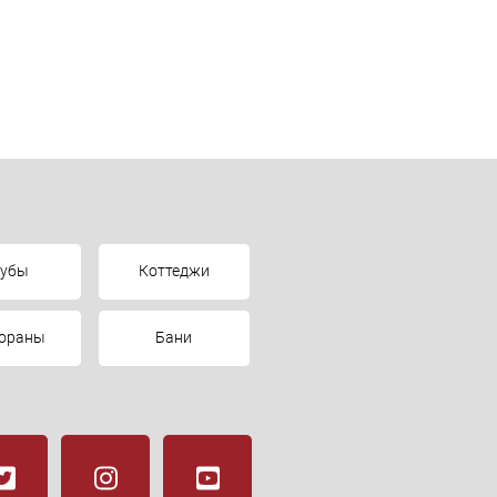
лубы
Коттеджи
тораны
Бани