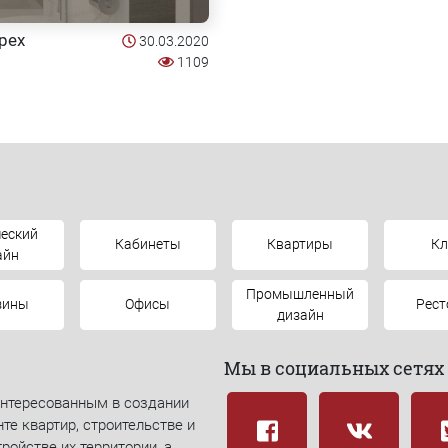
рех
30.03.2020
1109
еский
Кабинеты
Квартиры
К
айн
Промышленный
зины
Офисы
Рес
дизайн
Мы в социальных сетях
интересованным в создании
те квартир, строительстве и
ройстве их территории, а