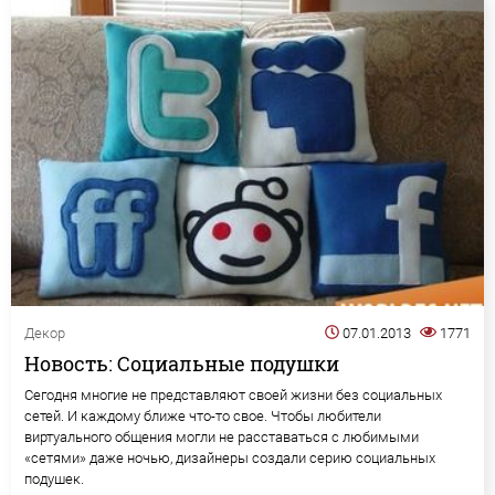
Декор
07.01.2013
1771
Новость: Социальные подушки
Сегодня многие не представляют своей жизни без социальных
сетей. И каждому ближе что-то свое. Чтобы любители
виртуального общения могли не расставаться с любимыми
«сетями» даже ночью, дизайнеры создали серию социальных
подушек.