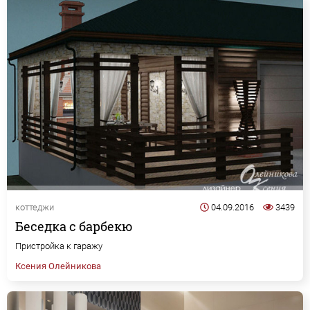
коттеджи
04.09.2016
3439
Беседка с барбекю
Пристройка к гаражу
Ксения Олейникова