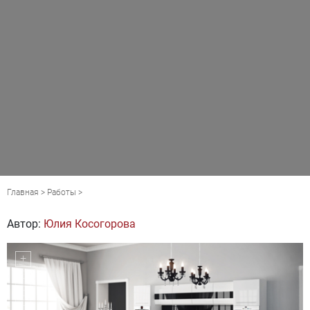
Главная
>
Работы
>
Автор:
Юлия Косогорова