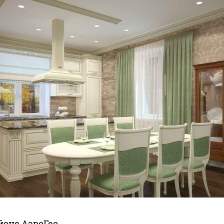
йоне АэроГео