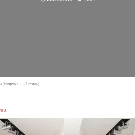
ы
(
современный стиль
)
ева