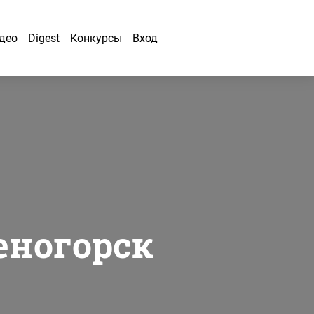
део
Digest
Конкурсы
Вход
еногорск