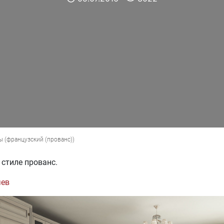
ы
(
французский (прованс)
)
 стиле прованс.
чев