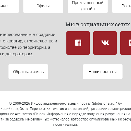
Промышленный
зины
Офисы
Рес
дизайн
Мы в социальных сетях
интересованным в создании
те квартир, строительстве и
ройстве их территории, а
 и декораторам.
Обратная связь
Наши проекты
© 2009-2026 Информационно-рекламный портал Sibdesigner.ru. 16+
восибирск, Омск. Перепечатка текстов и фотографий, цитирование материал
ионное Агентство «Плюс». Информация о порядке получения разрешения на п
ости за содержание рекламных материалов, авторство опубликованных на рес
посетителями.