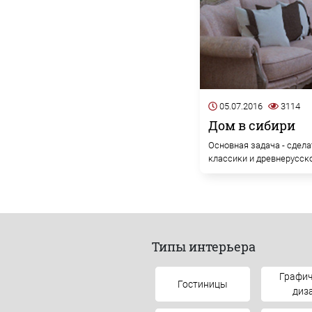
05.07.2016
3114
Дом в сибири
Основная задача - сдела
классики и древнерусско
Типы интерьера
Графич
Гостиницы
диз