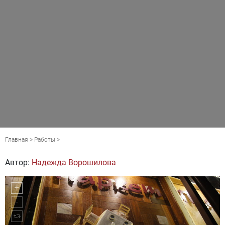
Главная
>
Работы
>
Автор:
Надежда Ворошилова